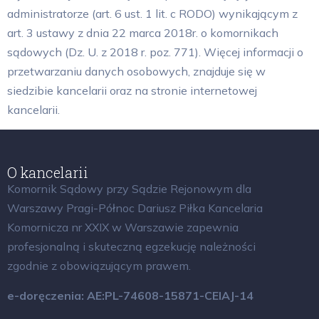
administratorze (art. 6 ust. 1 lit. c RODO) wynikającym z
art. 3 ustawy z dnia 22 marca 2018r. o komornikach
sądowych (Dz. U. z 2018 r. poz. 771). Więcej informacji o
przetwarzaniu danych osobowych, znajduje się w
siedzibie kancelarii oraz na stronie internetowej
kancelarii.
O kancelarii
Komornik Sądowy przy Sądzie Rejonowym dla
Warszawy Pragi-Północ Dariusz Piłka Kancelaria
Komornicza nr XXIX w Warszawie
zapewnia
profesjonalną i skuteczną egzekucję należności
zgodnie z obowiązującym prawem.
e-doręczenia: AE:PL-74608-15871-CEIAJ-14